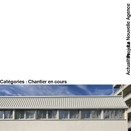
Skip
La Nouvelle Agence
to
content
Projet
Actualités
Catégories :
Chantier en cours