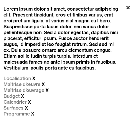
Skip
to
Lorem ipsum dolor sit amet, consectetur adipiscing
content
elit. Praesent tincidunt, eros et finibus varius, erat
orci pretium ligula, at varius nisl magna eu libero.
Suspendisse porta lacus dolor, nec varius dolor
pellentesque non. Sed a dolor egestas, dapibus nisi
placerat, efficitur ipsum. Fusce auctor hendrerit
augue, id imperdiet leo feugiat rutrum. Sed sed mi
ex. Duis posuere ornare arcu elementum congue.
Etiam sollicitudin turpis turpis. Interdum et
malesuada fames ac ante ipsum primis in faucibus.
Vestibulum iaculis porta ante eu faucibus.
Localisation
X
Maîtrise d’œuvre
X
Maîtrise d’ouvrage
X
Budget
X
Calendrier
X
Surfaces
X
Programme
X
Navigation
de
l’article