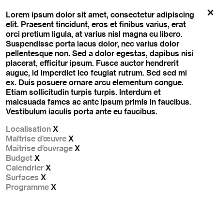
Skip
to
Lorem ipsum dolor sit amet, consectetur adipiscing
content
elit. Praesent tincidunt, eros et finibus varius, erat
orci pretium ligula, at varius nisl magna eu libero.
Suspendisse porta lacus dolor, nec varius dolor
pellentesque non. Sed a dolor egestas, dapibus nisi
placerat, efficitur ipsum. Fusce auctor hendrerit
augue, id imperdiet leo feugiat rutrum. Sed sed mi
ex. Duis posuere ornare arcu elementum congue.
Etiam sollicitudin turpis turpis. Interdum et
malesuada fames ac ante ipsum primis in faucibus.
Vestibulum iaculis porta ante eu faucibus.
Localisation
X
Maîtrise d’œuvre
X
Maîtrise d’ouvrage
X
Budget
X
Calendrier
X
Surfaces
X
Programme
X
Navigation
de
l’article